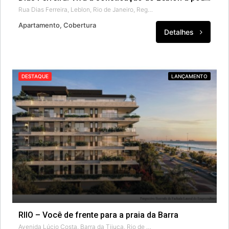
Rua Dias Ferreira, Leblon, Rio de Janeiro, Região Geográfica Imediata do Rio de Janeiro, Região Metropolitana do Rio de Janeiro, Região Geográfica Intermediária do Rio de Janeiro, Rio de Janeiro, Região Sudeste, 22450-000, Brasil
Apartamento, Cobertura
Detalhes
DESTAQUE
LANÇAMENTO
RIIO – Você de frente para a praia da Barra
Avenida Lúcio Costa, Barra da Tijuca, Rio de Janeiro, Região Geográfica Imediata do Rio de Janeiro, Região Metropolitana do Rio de Janeiro, Região Geográfica Intermediária do Rio de Janeiro, Rio de Janeiro, Região Sudeste, 22795-006, Brasil