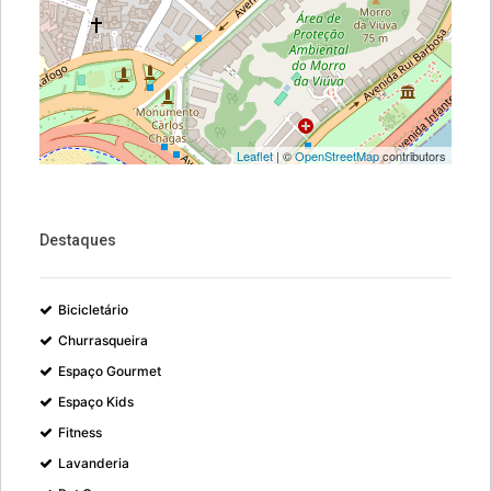
Leaflet
| ©
OpenStreetMap
contributors
Destaques
Bicicletário
Churrasqueira
Espaço Gourmet
Espaço Kids
Fitness
Lavanderia