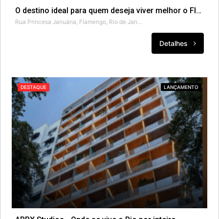
O destino ideal para quem deseja viver melhor o Flamengo!
Rua Princesa Januária, Flamengo, Rio de Janeiro, Região Geográfica Imediata do Rio de Janeiro, Região Metropolitana do Rio de Janeiro, Região Geográfica Intermediária do Rio de Janeiro, Rio de Janeiro, Região Sudeste, 22250-110, Brasil
Detalhes
DESTAQUE
LANÇAMENTO