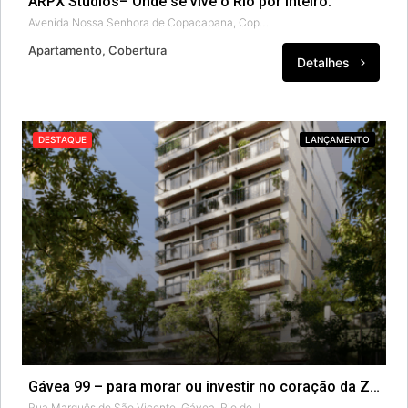
ARPX Studios– Onde se vive o Rio por inteiro.
Avenida Nossa Senhora de Copacabana, Copacabana, Rio de Janeiro, Região Geográfica Imediata do Rio de Janeiro, Região Metropolitana do Rio de Janeiro, Região Geográfica Intermediária do Rio de Janeiro, Rio de Janeiro, Região Sudeste, 22020-050, Brasil
Apartamento, Cobertura
Detalhes
DESTAQUE
LANÇAMENTO
Gávea 99 – para morar ou investir no coração da Zona Sul
Rua Marquês de São Vicente, Gávea, Rio de Janeiro, Região Geográfica Imediata do Rio de Janeiro, Região Metropolitana do Rio de Janeiro, Região Geográfica Intermediária do Rio de Janeiro, Rio de Janeiro, Região Sudeste, 22451-140, Brasil