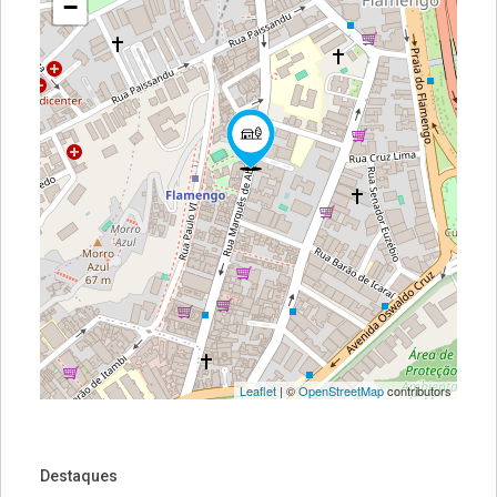
−
Leaflet
| ©
OpenStreetMap
contributors
Destaques